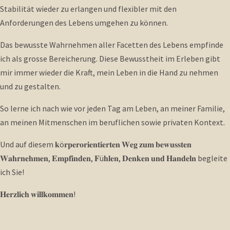
Stabilität wieder zu erlangen und flexibler mit den
Anforderungen des Lebens umgehen zu können.
Das bewusste Wahrnehmen aller Facetten des Lebens empfinde
ich als grosse Bereicherung. Diese Bewusstheit im Erleben gibt
mir immer wieder die Kraft, mein Leben in die Hand zu nehmen
und zu gestalten.
So lerne ich nach wie vor jeden Tag am Leben, an meiner Familie,
an meinen Mitmenschen im beruflichen sowie privaten Kontext.
Und auf diesem 𝐤ö𝐫𝐩𝐞𝐫𝐨𝐫𝐢𝐞𝐧𝐭𝐢𝐞𝐫𝐭𝐞𝐧 𝐖𝐞𝐠 𝐳𝐮𝐦 𝐛𝐞𝐰𝐮𝐬𝐬𝐭𝐞𝐧
𝐖𝐚𝐡𝐫𝐧𝐞𝐡𝐦𝐞𝐧, 𝐄𝐦𝐩𝐟𝐢𝐧𝐝𝐞𝐧, 𝐅ü𝐡𝐥𝐞𝐧, 𝐃𝐞𝐧𝐤𝐞𝐧 𝐮𝐧𝐝 𝐇𝐚𝐧𝐝𝐞𝐥𝐧 begleite
ich Sie!
𝐇𝐞𝐫𝐳𝐥𝐢𝐜𝐡 𝐰𝐢𝐥𝐥𝐤𝐨𝐦𝐦𝐞𝐧!