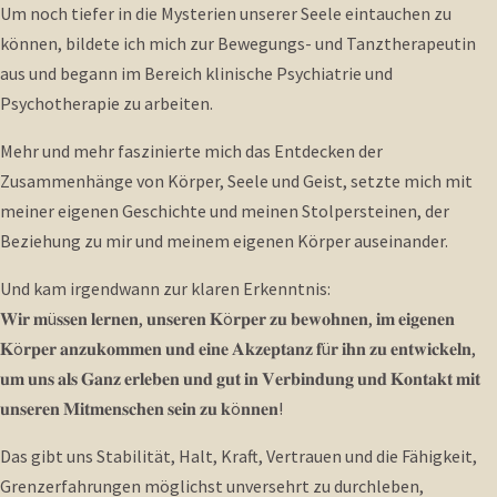
Um noch tiefer in die Mysterien unserer Seele eintauchen zu
können, bildete ich mich zur Bewegungs- und Tanztherapeutin
aus und begann im Bereich klinische Psychiatrie und
Psychotherapie zu arbeiten.
Mehr und mehr faszinierte mich das Entdecken der
Zusammenhänge von Körper, Seele und Geist, setzte mich mit
meiner eigenen Geschichte und meinen Stolpersteinen, der
Beziehung zu mir und meinem eigenen Körper auseinander.
Und kam irgendwann zur klaren Erkenntnis:
𝐖𝐢𝐫 𝐦ü𝐬𝐬𝐞𝐧 𝐥𝐞𝐫𝐧𝐞𝐧, 𝐮𝐧𝐬𝐞𝐫𝐞𝐧 𝐊ö𝐫𝐩𝐞𝐫 𝐳𝐮 𝐛𝐞𝐰𝐨𝐡𝐧𝐞𝐧, 𝐢𝐦 𝐞𝐢𝐠𝐞𝐧𝐞𝐧
𝐊ö𝐫𝐩𝐞𝐫 𝐚𝐧𝐳𝐮𝐤𝐨𝐦𝐦𝐞𝐧 𝐮𝐧𝐝 𝐞𝐢𝐧𝐞 𝐀𝐤𝐳𝐞𝐩𝐭𝐚𝐧𝐳 𝐟ü𝐫 𝐢𝐡𝐧 𝐳𝐮 𝐞𝐧𝐭𝐰𝐢𝐜𝐤𝐞𝐥𝐧,
𝐮𝐦 𝐮𝐧𝐬 𝐚𝐥𝐬 𝐆𝐚𝐧𝐳 𝐞𝐫𝐥𝐞𝐛𝐞𝐧 𝐮𝐧𝐝 𝐠𝐮𝐭 𝐢𝐧 𝐕𝐞𝐫𝐛𝐢𝐧𝐝𝐮𝐧𝐠 𝐮𝐧𝐝 𝐊𝐨𝐧𝐭𝐚𝐤𝐭 𝐦𝐢𝐭
𝐮𝐧𝐬𝐞𝐫𝐞𝐧 𝐌𝐢𝐭𝐦𝐞𝐧𝐬𝐜𝐡𝐞𝐧 𝐬𝐞𝐢𝐧 𝐳𝐮 𝐤ö𝐧𝐧𝐞𝐧!
Das gibt uns Stabilität, Halt, Kraft, Vertrauen und die Fähigkeit,
Grenzerfahrungen möglichst unversehrt zu durchleben,