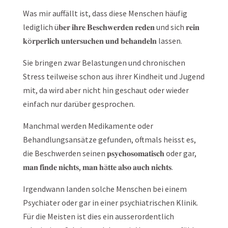
Was mir auffällt ist, dass diese Menschen häufig
lediglich ü𝐛𝐞𝐫 𝐢𝐡𝐫𝐞 𝐁𝐞𝐬𝐜𝐡𝐰𝐞𝐫𝐝𝐞𝐧 𝐫𝐞𝐝𝐞𝐧 und sich 𝐫𝐞𝐢𝐧
𝐤ö𝐫𝐩𝐞𝐫𝐥𝐢𝐜𝐡 𝐮𝐧𝐭𝐞𝐫𝐬𝐮𝐜𝐡𝐞𝐧 𝐮𝐧𝐝 𝐛𝐞𝐡𝐚𝐧𝐝𝐞𝐥𝐧 lassen.
Sie bringen zwar Belastungen und chronischen
Stress teilweise schon aus ihrer Kindheit und Jugend
mit, da wird aber nicht hin geschaut oder wieder
einfach nur darüber gesprochen.
Manchmal werden Medikamente oder
Behandlungsansätze gefunden, oftmals heisst es,
die Beschwerden seinen 𝐩𝐬𝐲𝐜𝐡𝐨𝐬𝐨𝐦𝐚𝐭𝐢𝐬𝐜𝐡 oder gar,
𝐦𝐚𝐧 𝐟𝐢𝐧𝐝𝐞 𝐧𝐢𝐜𝐡𝐭𝐬, 𝐦𝐚𝐧 𝐡ä𝐭𝐭𝐞 𝐚𝐥𝐬𝐨 𝐚𝐮𝐜𝐡 𝐧𝐢𝐜𝐡𝐭𝐬.
Irgendwann landen solche Menschen bei einem
Psychiater oder gar in einer psychiatrischen Klinik.
Für die Meisten ist dies ein ausserordentlich