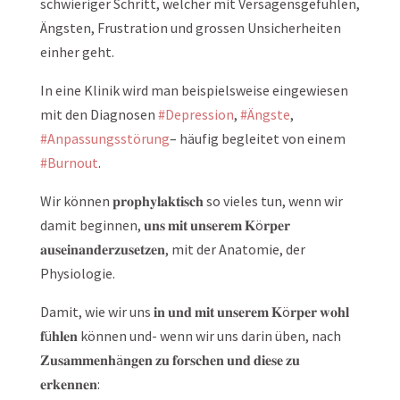
schwieriger Schritt, welcher mit Versagensgefühlen,
Ängsten, Frustration und grossen Unsicherheiten
einher geht.
In eine Klinik wird man beispielsweise eingewiesen
mit den Diagnosen
#Depression
,
#Ängste
,
#Anpassungsstörung
– häufig begleitet von einem
#Burnout
.
Wir können 𝐩𝐫𝐨𝐩𝐡𝐲𝐥𝐚𝐤𝐭𝐢𝐬𝐜𝐡 so vieles tun, wenn wir
damit beginnen, 𝐮𝐧𝐬 𝐦𝐢𝐭 𝐮𝐧𝐬𝐞𝐫𝐞𝐦 𝐊ö𝐫𝐩𝐞𝐫
𝐚𝐮𝐬𝐞𝐢𝐧𝐚𝐧𝐝𝐞𝐫𝐳𝐮𝐬𝐞𝐭𝐳𝐞𝐧, mit der Anatomie, der
Physiologie.
Damit, wie wir uns 𝐢𝐧 𝐮𝐧𝐝 𝐦𝐢𝐭 𝐮𝐧𝐬𝐞𝐫𝐞𝐦 𝐊ö𝐫𝐩𝐞𝐫 𝐰𝐨𝐡𝐥
𝐟ü𝐡𝐥𝐞𝐧 können und- wenn wir uns darin üben, nach
𝐙𝐮𝐬𝐚𝐦𝐦𝐞𝐧𝐡ä𝐧𝐠𝐞𝐧 𝐳𝐮 𝐟𝐨𝐫𝐬𝐜𝐡𝐞𝐧 𝐮𝐧𝐝 𝐝𝐢𝐞𝐬𝐞 𝐳𝐮
𝐞𝐫𝐤𝐞𝐧𝐧𝐞𝐧: