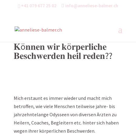
+41 079 677 25 02
info@anneliese-balmer.ch
𝐊ö𝐧𝐧𝐞𝐧 𝐰𝐢𝐫 𝐤ö𝐫𝐩𝐞𝐫𝐥𝐢𝐜𝐡𝐞
𝐁𝐞𝐬𝐜𝐡𝐰𝐞𝐫𝐝𝐞𝐧 𝐡𝐞𝐢𝐥 𝐫𝐞𝐝𝐞𝐧??
Mich erstaunt es immer wieder und macht mich
betroffen, wie viele Menschen teilweise jahre- bis
jahrzehntelange Odysseen von diversen Ärzten zu
Heilern, Coaches, Begleitern etc. hinter sich haben
wegen ihrer körperlichen Beschwerden.