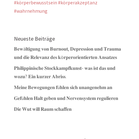
#körperbewusstsein
#körperakzeptanz
#wahrnehmung
Neueste Beiträge
𝐁𝐞𝐰ä𝐥𝐭𝐢𝐠𝐮𝐧𝐠 𝐯𝐨𝐧 𝐁𝐮𝐫𝐧𝐨𝐮𝐭, 𝐃𝐞𝐩𝐫𝐞𝐬𝐬𝐢𝐨𝐧 𝐮𝐧𝐝 𝐓𝐫𝐚𝐮𝐦𝐚
𝐮𝐧𝐝 𝐝𝐢𝐞 𝐑𝐞𝐥𝐞𝐯𝐚𝐧𝐳 𝐝𝐞𝐬 𝐤ö𝐫𝐩𝐞𝐫𝐨𝐫𝐢𝐞𝐧𝐭𝐢𝐞𝐫𝐭𝐞𝐧 𝐀𝐧𝐬𝐚𝐭𝐳𝐞𝐬
𝐏𝐡𝐢𝐥𝐢𝐩𝐩𝐢𝐧𝐢𝐬𝐜𝐡𝐞 𝐒𝐭𝐨𝐜𝐤𝐤𝐚𝐦𝐩𝐟𝐤𝐮𝐧𝐬𝐭- 𝐰𝐚𝐬 𝐢𝐬𝐭 𝐝𝐚𝐬 𝐮𝐧𝐝
𝐰𝐨𝐳𝐮? 𝐄𝐢𝐧 𝐤𝐮𝐫𝐳𝐞𝐫 𝐀𝐛𝐫𝐢𝐬𝐬.
𝐌𝐞𝐢𝐧𝐞 𝐁𝐞𝐰𝐞𝐠𝐮𝐧𝐠𝐞𝐧 𝐟ü𝐡𝐥𝐞𝐧 𝐬𝐢𝐜𝐡 𝐮𝐧𝐚𝐧𝐠𝐞𝐧𝐞𝐡𝐦 𝐚𝐧
𝐆𝐞𝐟ü𝐡𝐥𝐞𝐧 𝐇𝐚𝐥𝐭 𝐠𝐞𝐛𝐞𝐧 𝐮𝐧𝐝 𝐍𝐞𝐫𝐯𝐞𝐧𝐬𝐲𝐬𝐭𝐞𝐦 𝐫𝐞𝐠𝐮𝐥𝐢𝐞𝐫𝐞𝐧
𝐃𝐢𝐞 𝐖𝐮𝐭 𝐰𝐢𝐥𝐥 𝐑𝐚𝐮𝐦 𝐬𝐜𝐡𝐚𝐟𝐟𝐞𝐧