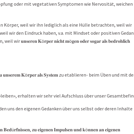
öpfung oder mit vegetativen Symptomen wie Nervosität, weichen
eren Körper, weil wir ihn lediglich als eine Hülle betrachten, weil wir
𝐞𝐫 𝐭𝐫𝐞𝐧𝐧𝐞𝐧, weil wir den Eindruck haben, v.a. mit Mindset oder positiven Ged
𝐫𝐞𝐧 𝐊ö𝐫𝐩𝐞𝐫 𝐧𝐢𝐜𝐡𝐭 𝐦ö𝐠𝐞𝐧 𝐨𝐝𝐞𝐫 𝐬𝐨𝐠𝐚𝐫 𝐚𝐥𝐬 𝐛𝐞𝐝𝐫𝐨𝐡𝐥𝐢𝐜𝐡
 𝐮𝐧𝐬𝐞𝐫𝐞𝐦 𝐊ö𝐫𝐩𝐞𝐫 𝐚𝐥𝐬 𝐒𝐲𝐬𝐭𝐞𝐦 zu etablieren- beim Üben und mit de
leiben», erhalten wir sehr viel Aufschluss über unser Gesamtbefin
n uns den eigenen Gedanken über uns selbst oder deren Inhalte
𝐧𝐢𝐬𝐬𝐞𝐧, 𝐳𝐮 𝐞𝐢𝐠𝐞𝐧𝐞𝐧 𝐈𝐦𝐩𝐮𝐥𝐬𝐞𝐧 𝐮𝐧𝐝 𝐤ö𝐧𝐧𝐞𝐧 𝐚𝐧 𝐞𝐢𝐠𝐞𝐧𝐞𝐧