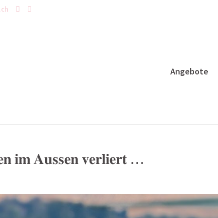
.ch
Angebote
 𝐢𝐦 𝐀𝐮𝐬𝐬𝐞𝐧 𝐯𝐞𝐫𝐥𝐢𝐞𝐫𝐭 …