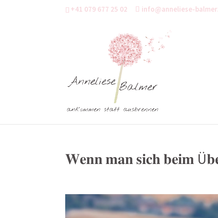
+41 079 677 25 02
info@anneliese-balmer
𝐖𝐞𝐧𝐧 𝐦𝐚𝐧 𝐬𝐢𝐜𝐡 𝐛𝐞𝐢𝐦 Ü𝐛𝐞