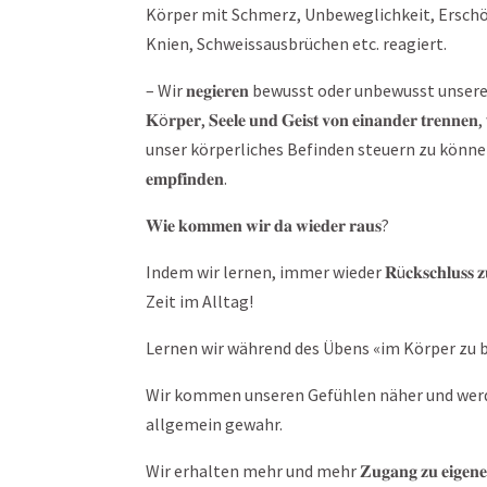
Körper mit Schmerz, Unbeweglichkeit, Ersch
Knien, Schweissausbrüchen etc. reagiert.
– Wir 𝐧𝐞𝐠𝐢𝐞𝐫𝐞𝐧 bewusst oder unbewusst uns
𝐊ö𝐫𝐩𝐞𝐫, 𝐒𝐞𝐞𝐥𝐞 𝐮𝐧𝐝 𝐆𝐞𝐢𝐬𝐭 𝐯𝐨𝐧 𝐞𝐢𝐧𝐚𝐧
unser körperliches Befinden steuern zu können, weil wir 𝐮𝐧𝐬
𝐞𝐦𝐩𝐟𝐢𝐧𝐝𝐞𝐧.
𝐖𝐢𝐞 𝐤𝐨𝐦𝐦𝐞𝐧 𝐰𝐢𝐫 𝐝𝐚 𝐰𝐢𝐞𝐝𝐞𝐫 𝐫𝐚𝐮𝐬?
Indem wir lernen, immer wieder 𝐑ü𝐜𝐤𝐬𝐜𝐡𝐥𝐮𝐬𝐬 𝐳𝐮
Zeit im Alltag!
Lernen wir während des Übens «im Körper zu b
Wir kommen unseren Gefühlen näher und werde
allgemein gewahr.
Wir erhalten mehr und mehr 𝐙𝐮𝐠𝐚𝐧𝐠 𝐳𝐮 𝐞𝐢𝐠𝐞𝐧𝐞𝐧 𝐁𝐞𝐝ü𝐫