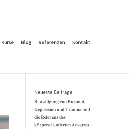
Kurse
Blog
Referenzen
Kontakt
Neueste Beiträge
𝐁𝐞𝐰ä𝐥𝐭𝐢𝐠𝐮𝐧𝐠 𝐯𝐨𝐧 𝐁𝐮𝐫𝐧𝐨𝐮𝐭,
𝐃𝐞𝐩𝐫𝐞𝐬𝐬𝐢𝐨𝐧 𝐮𝐧𝐝 𝐓𝐫𝐚𝐮𝐦𝐚 𝐮𝐧𝐝
𝐝𝐢𝐞 𝐑𝐞𝐥𝐞𝐯𝐚𝐧𝐳 𝐝𝐞𝐬
𝐤ö𝐫𝐩𝐞𝐫𝐨𝐫𝐢𝐞𝐧𝐭𝐢𝐞𝐫𝐭𝐞𝐧 𝐀𝐧𝐬𝐚𝐭𝐳𝐞𝐬