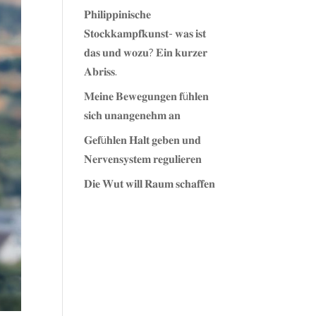
𝐏𝐡𝐢𝐥𝐢𝐩𝐩𝐢𝐧𝐢𝐬𝐜𝐡𝐞
𝐒𝐭𝐨𝐜𝐤𝐤𝐚𝐦𝐩𝐟𝐤𝐮𝐧𝐬𝐭- 𝐰𝐚𝐬 𝐢𝐬𝐭
𝐝𝐚𝐬 𝐮𝐧𝐝 𝐰𝐨𝐳𝐮? 𝐄𝐢𝐧 𝐤𝐮𝐫𝐳𝐞𝐫
𝐀𝐛𝐫𝐢𝐬𝐬.
𝐌𝐞𝐢𝐧𝐞 𝐁𝐞𝐰𝐞𝐠𝐮𝐧𝐠𝐞𝐧 𝐟ü𝐡𝐥𝐞𝐧
𝐬𝐢𝐜𝐡 𝐮𝐧𝐚𝐧𝐠𝐞𝐧𝐞𝐡𝐦 𝐚𝐧
𝐆𝐞𝐟ü𝐡𝐥𝐞𝐧 𝐇𝐚𝐥𝐭 𝐠𝐞𝐛𝐞𝐧 𝐮𝐧𝐝
𝐍𝐞𝐫𝐯𝐞𝐧𝐬𝐲𝐬𝐭𝐞𝐦 𝐫𝐞𝐠𝐮𝐥𝐢𝐞𝐫𝐞𝐧
𝐃𝐢𝐞 𝐖𝐮𝐭 𝐰𝐢𝐥𝐥 𝐑𝐚𝐮𝐦 𝐬𝐜𝐡𝐚𝐟𝐟𝐞𝐧