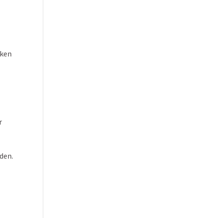
anken
r
den.