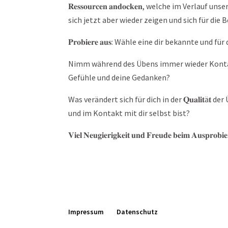
𝐑𝐞𝐬𝐬𝐨𝐮𝐫𝐜𝐞𝐧 𝐚𝐧𝐝𝐨𝐜𝐤𝐞𝐧, welche im V
sich jetzt aber wieder zeigen und sich für di
𝐏𝐫𝐨𝐛𝐢𝐞𝐫𝐞 𝐚𝐮𝐬: Wähle eine dir bekannte u
Nimm während des Übens immer wieder Kontakt 
Gefühle und deine Gedanken?
Was verändert sich für dich in der 𝐐𝐮𝐚𝐥𝐢𝐭
und im Kontakt mit dir selbst bist?
𝐕𝐢𝐞𝐥 𝐍𝐞𝐮𝐠𝐢𝐞𝐫𝐢𝐠𝐤𝐞𝐢𝐭 𝐮𝐧𝐝 𝐅𝐫𝐞𝐮𝐝𝐞 𝐛𝐞𝐢𝐦 𝐀𝐮𝐬𝐩𝐫𝐨𝐛𝐢𝐞
Impressum
Datenschutz