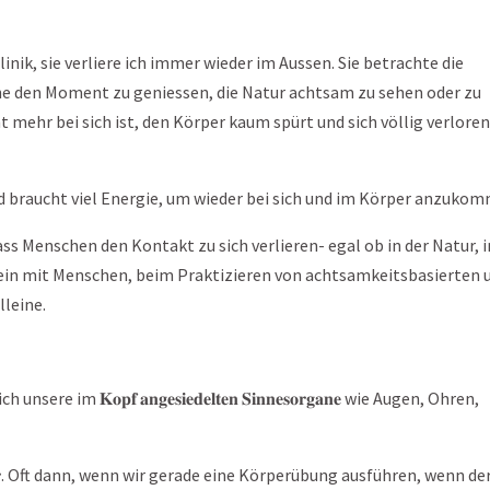
linik, sie verliere ich immer wieder im Aussen. Sie betrachte die
he den Moment zu geniessen, die Natur achtsam zu sehen oder zu
ht mehr bei sich ist, den Körper kaum spürt und sich völlig verlore
 und braucht viel Energie, um wieder bei sich und im Körper anzuko
ass Menschen den Kontakt zu sich verlieren- egal ob in der Natur, 
ein mit Menschen, beim Praktizieren von achtsamkeitsbasierten 
lleine.
 𝐊𝐨𝐩𝐟 𝐚𝐧𝐠𝐞𝐬𝐢𝐞𝐝𝐞𝐥𝐭𝐞𝐧 𝐒𝐢𝐧𝐧𝐞𝐬𝐨𝐫𝐠𝐚𝐧𝐞 wie Augen, Ohren,
𝐮𝐬𝐬𝐭 𝐰𝐚𝐡𝐫. Oft dann, wenn wir gerade eine Körperübung ausführen, wenn de