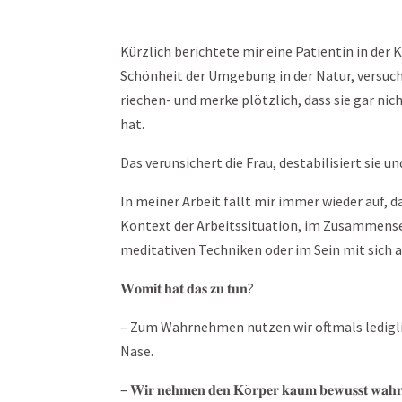
Kürzlich berichtete mir eine Patientin in der K
Schönheit der Umgebung in der Natur, versuc
riechen- und merke plötzlich, dass sie gar nic
hat.
Das verunsichert die Frau, destabilisiert sie
In meiner Arbeit fällt mir immer wieder auf, d
Kontext der Arbeitssituation, im Zusammens
meditativen Techniken oder im Sein mit sich a
𝐖𝐨𝐦𝐢𝐭 𝐡𝐚𝐭 𝐝𝐚𝐬 𝐳𝐮 𝐭𝐮𝐧?
– Zum Wahrnehmen nutzen wir oftmals lediglich unsere im
Nase.
– 𝐖𝐢𝐫 𝐧𝐞𝐡𝐦𝐞𝐧 𝐝𝐞𝐧 𝐊ö𝐫𝐩𝐞𝐫 𝐤𝐚𝐮𝐦 𝐛𝐞𝐰