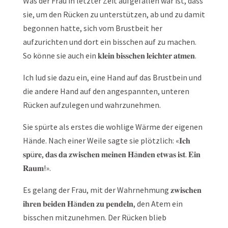
Was der Frau in letzter Zeit aufgefallen war ist, dass
sie, um den Rücken zu unterstützen, ab und zu damit
begonnen hatte, sich vom Brustbeit her
aufzurichten und dort ein bisschen auf zu machen.
So könne sie auch ein 𝐤𝐥𝐞𝐢𝐧 𝐛𝐢𝐬𝐬𝐜𝐡𝐞𝐧 𝐥𝐞𝐢𝐜𝐡𝐭𝐞𝐫 𝐚𝐭𝐦𝐞𝐧.
Ich lud sie dazu ein, eine Hand auf das Brustbein und
die andere Hand auf den angespannten, unteren
Rücken aufzulegen und wahrzunehmen.
Sie spürte als erstes die wohlige Wärme der eigenen
Hände. Nach einer Weile sagte sie plötzlich: «𝐈𝐜𝐡
𝐬𝐩ü𝐫𝐞, 𝐝𝐚𝐬 𝐝𝐚 𝐳𝐰𝐢𝐬𝐜𝐡𝐞𝐧 𝐦𝐞𝐢𝐧𝐞𝐧 𝐇ä𝐧𝐝𝐞𝐧 𝐞𝐭𝐰𝐚𝐬 𝐢𝐬𝐭. 𝐄𝐢𝐧
𝐑𝐚𝐮𝐦!».
Es gelang der Frau, mit der Wahrnehmung 𝐳𝐰𝐢𝐬𝐜𝐡𝐞𝐧
𝐢𝐡𝐫𝐞𝐧 𝐛𝐞𝐢𝐝𝐞𝐧 𝐇ä𝐧𝐝𝐞𝐧 𝐳𝐮 𝐩𝐞𝐧𝐝𝐞𝐥𝐧, den Atem ein
bisschen mitzunehmen. Der Rücken blieb