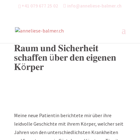
+41 079 677 25 02
info@anneliese-balmer.ch
𝐑𝐚𝐮𝐦 𝐮𝐧𝐝 𝐒𝐢𝐜𝐡𝐞𝐫𝐡𝐞𝐢𝐭
𝐬𝐜𝐡𝐚𝐟𝐟𝐞𝐧 ü𝐛𝐞𝐫 𝐝𝐞𝐧 𝐞𝐢𝐠𝐞𝐧𝐞𝐧
𝐊ö𝐫𝐩𝐞𝐫
Meine neue Patientin berichtete mir über ihre
leidvolle Geschichte mit ihrem Körper, welcher seit
Jahren von den unterschiedlichsten Krankheiten