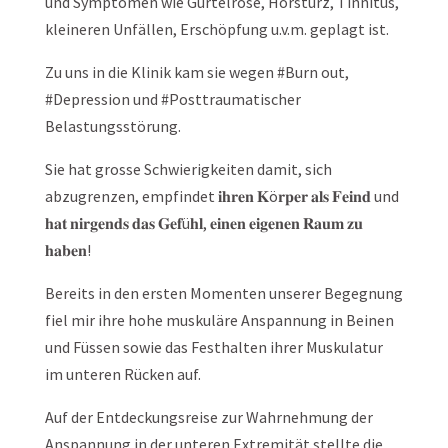
und Symptomen wie Gürtelrose, Hörsturz, Tinnitus,
kleineren Unfällen, Erschöpfung u.v.m. geplagt ist.
Zu uns in die Klinik kam sie wegen #Burn out,
#Depression und #Posttraumatischer
Belastungsstörung.
Sie hat grosse Schwierigkeiten damit, sich
abzugrenzen, empfindet 𝐢𝐡𝐫𝐞𝐧 𝐊ö𝐫𝐩𝐞𝐫 𝐚𝐥𝐬 𝐅𝐞𝐢𝐧𝐝 und
𝐡𝐚𝐭 𝐧𝐢𝐫𝐠𝐞𝐧𝐝𝐬 𝐝𝐚𝐬 𝐆𝐞𝐟ü𝐡𝐥, 𝐞𝐢𝐧𝐞𝐧 𝐞𝐢𝐠𝐞𝐧𝐞𝐧 𝐑𝐚𝐮𝐦 𝐳𝐮
𝐡𝐚𝐛𝐞𝐧!
Bereits in den ersten Momenten unserer Begegnung
fiel mir ihre hohe muskuläre Anspannung in Beinen
und Füssen sowie das Festhalten ihrer Muskulatur
im unteren Rücken auf.
Auf der Entdeckungsreise zur Wahrnehmung der
Anspannung in der unteren Extremität stellte die