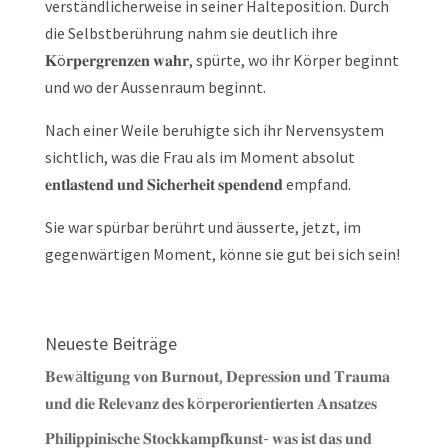
verständlicherweise in seiner Halteposition. Durch
die Selbstberührung nahm sie deutlich ihre
𝐊ö𝐫𝐩𝐞𝐫𝐠𝐫𝐞𝐧𝐳𝐞𝐧 𝐰𝐚𝐡𝐫, spürte, wo ihr Körper beginnt
und wo der Aussenraum beginnt.
Nach einer Weile beruhigte sich ihr Nervensystem
sichtlich, was die Frau als im Moment absolut
𝐞𝐧𝐭𝐥𝐚𝐬𝐭𝐞𝐧𝐝 𝐮𝐧𝐝 𝐒𝐢𝐜𝐡𝐞𝐫𝐡𝐞𝐢𝐭 𝐬𝐩𝐞𝐧𝐝𝐞𝐧𝐝 empfand.
Sie war spürbar berührt und äusserte, jetzt, im
gegenwärtigen Moment, könne sie gut bei sich sein!
Neueste Beiträge
𝐁𝐞𝐰ä𝐥𝐭𝐢𝐠𝐮𝐧𝐠 𝐯𝐨𝐧 𝐁𝐮𝐫𝐧𝐨𝐮𝐭, 𝐃𝐞𝐩𝐫𝐞𝐬𝐬𝐢𝐨𝐧 𝐮𝐧𝐝 𝐓𝐫𝐚𝐮𝐦𝐚
𝐮𝐧𝐝 𝐝𝐢𝐞 𝐑𝐞𝐥𝐞𝐯𝐚𝐧𝐳 𝐝𝐞𝐬 𝐤ö𝐫𝐩𝐞𝐫𝐨𝐫𝐢𝐞𝐧𝐭𝐢𝐞𝐫𝐭𝐞𝐧 𝐀𝐧𝐬𝐚𝐭𝐳𝐞𝐬
𝐏𝐡𝐢𝐥𝐢𝐩𝐩𝐢𝐧𝐢𝐬𝐜𝐡𝐞 𝐒𝐭𝐨𝐜𝐤𝐤𝐚𝐦𝐩𝐟𝐤𝐮𝐧𝐬𝐭- 𝐰𝐚𝐬 𝐢𝐬𝐭 𝐝𝐚𝐬 𝐮𝐧𝐝